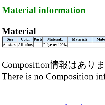
Material information
Material
Size
Color
Parts
Material1
Material2
Mate
All sizes
All colors
Polyester 100%
Composition情報はあ
There is no Composition in