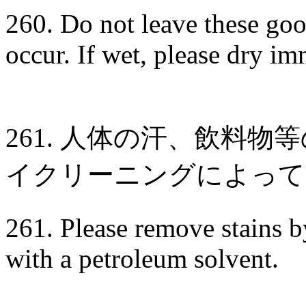
260. Do not leave these go
occur. If wet, please dry im
261. 人体の汗、飲料
イクリーニングによって
261. Please remove stains b
with a petroleum solvent.