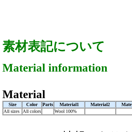
素材表記について
Material information
Material
Size
Color
Parts
Material1
Material2
Mate
All sizes
All colors
Wool 100%